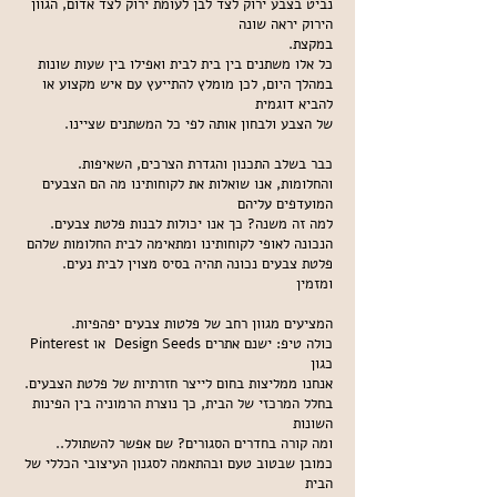
נביט בצבע ירוק לצד לבן לעומת ירוק לצד אדום, הגוון
הירוק יראה שונה
.במקצת
כל אלו משתנים בין בית לבית ואפילו בין שעות שונות
במהלך היום, לכן מומלץ להתייעץ עם איש מקצוע או
להביא דוגמית
.של הצבע ולבחון אותה לפי כל המשתנים שציינו
.כבר בשלב התכנון והגדרת הצרכים, השאיפות
והחלומות, אנו שואלות את לקוחותינו מה הם הצבעים
המועדפים עליהם
.למה זה משנה? כך אנו יכולות לבנות פלטת צבעים
הנכונה לאופי לקוחותינו ומתאימה לבית החלומות שלהם
.פלטת צבעים נכונה תהיה בסיס מצוין לבית נעים
ומזמין
.המציעים מגוון רחב של פלטות צבעים יפהפיות
Pinterest או Design Seeds כולה טיפ: ישנם אתרים
כגון
.אנחנו ממליצות בחום לייצר חזרתיות של פלטת הצבעים
בחלל המרכזי של הבית, כך נוצרת הרמוניה בין הפינות
השונות
.ומה קורה בחדרים הסגורים? שם אפשר להשתולל.
כמובן שבטוב טעם ובהתאמה לסגנון העיצובי הכללי של
הבית