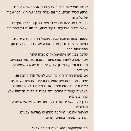
אנחנו ממליצות לבחור צבע כללי אשר ישמש אותנו
כרקע לכלל הבית, בין אם נבחר בלבן טהור או לבן שבור
על כל גווניו
.כן, יש כמה עשרות כאלו) מעל הגוון הכללי נוסיף את
שאר פלטת הצבעים; בקיר צבוע, בתמונות ובאקססוריז)
כשאנו בוחרות צבע לבית נשקול מה האווירה שהיינו
רוצות לייצר בחדר, מה המטרה שלו. נבחר צבעים תוך
התחשבות בכך
.שלכל צבע יש משמעות/קונוטציה שונה
.אם המטרה לעורר אנרגטיות ותיאבון נשתמש בצבעים
חמים ורוויים, במינון עדין, על מנת שלא להעמיס על
העיניים
.אם מטרת החדר היא להירגע, למשל חדר רחצה או
שינה, נעדיף צבעים שאינם בוהקים, צבעים מעושנים
ליצירת אווירה אינטימית או דרמטית נוכל להשתמש
בצבעים עמוקים וכהים יותר (בניגוד לדעה הרווחת צבע
כהה בשימוש
.(נכון ייצר אשליה של גודל, יצור עומק ויטשטש את
הגבולות
.למראה אלגנטי ומוקפד נשתמש בפלטת צבעים
מונוכרומטית ובקווים ישרים.
?מה המשמעות וההשפעות של כל צבע