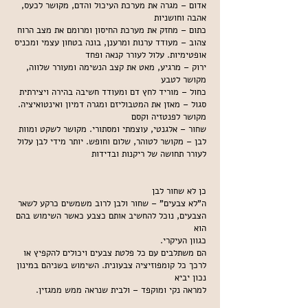
אדום – מגרה את מערכת העיכול והדם, מקושר לכעס,
אהבה וחושניות
כתום – מחזק את מערכת החיסון ומרומם את מצב הרוח
צהוב – מעודד ערנות ומרענן, בונה בטחון עצמי ומכניס
אופטימיות. עלול לעורר קנאה ופחד
ירוק – מרגיע, מאט את קצב הנשימה ומעורר שלווה,
מקושר לטבע
כחול – מוריד לחץ דם ומעודד חשיבה בהירה ויצירתית
סגול – מאזן את המטבוליזם ומגרה דמיון ואינטואיציה.
מקושר לפנטזיה וקסם
שחור – אלגנטי, עוצמתי ומסתורי. מקושר לשקט ומוות
לבן – מקושר לטוהר, שלום וחופש. יותר מידי לבן עלול
לעורר תחושה של ריקנות ובדידות
כן לא שחור לבן
ה"לא צבעים" – שחור ולבן לרוב משמשים כרקע לשאר
הצבעים, נוכל להחשיב אותם כצבע כאשר השימוש בהם
הוא
.כגוון העיקרי
הם משתלבים עם כל פלטת צבעים ויכולים להקפיץ או
לרכך כל קומפוזיציה צבעונית. השימוש בשניהם במינון
נכון יביא
.למראה נקי ומוקפד – ולבית שנראה ממש ממגזין